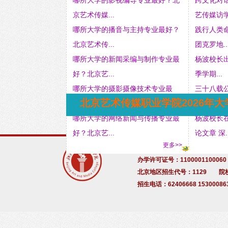
哪所大学的影视编导专业最好？北
跨文化对
京艺术传媒...
艺传媒访学.
哪所大学的播音与主持专业最好？
践行人类
北京艺术传...
团克罗地..
哪所大学的新闻采编与制作专业最
杨波校长出
好？北京艺...
季学期...
哪所大学的摄影摄像技术专业最
三十八载
北京艺术传媒职业学院2026年
好？北京艺术...
线 ——...
哪所大学的网络新闻与传播专业最
杨波校长
好？北京艺...
论文章 深..
更多>>
战略合作伙伴：
北京灿烂明天
办学许可证号：1100001100060
北京地区招生代号：1129 院
招生电话：62406668 15300086